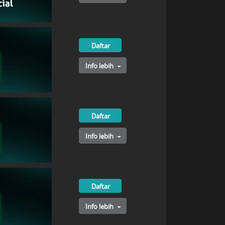
Daftar
Info lebih
Daftar
Info lebih
Daftar
Info lebih