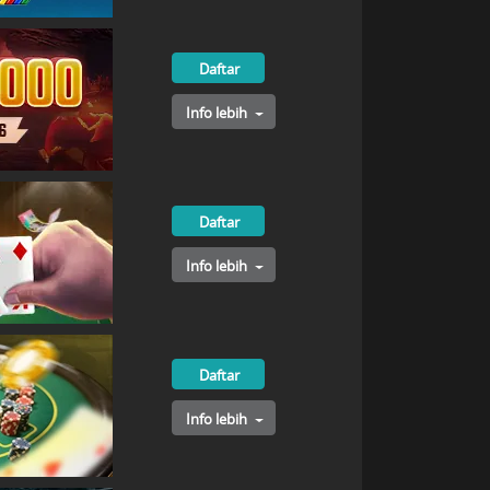
Daftar
Info lebih
Daftar
Info lebih
Daftar
Info lebih