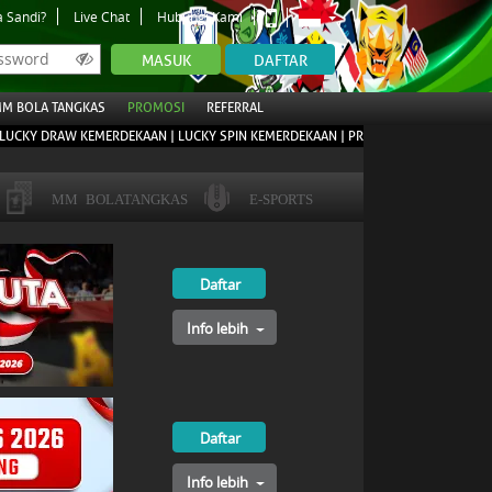
a Sandi?
Live Chat
Hubungi Kami
DAFTAR
M BOLA TANGKAS
PROMOSI
REFERRAL
 | LUCKY SPIN KEMERDEKAAN | PROMO GOAL 15% MENIT 88+ – AFF CUP (HYUNDAI CUP) 
MM BOLATANGKAS
E-SPORTS
Daftar
Info lebih
Daftar
Info lebih