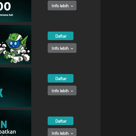
Info lebih
Daftar
Info lebih
Daftar
Info lebih
Daftar
Info lebih