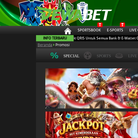
SPORTSBOOK
E-SPORTS
LIVE
g di DEWABET! Deposit QRIS Untuk Semua Bank & E-Wallet Gratis | Nikmati Hot P
INFO TERBARU
Beranda
Promosi
SPECIAL
SPORTS
LIVE