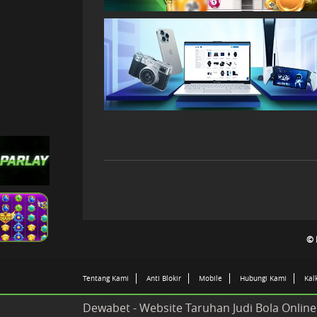
© 
Tentang Kami
Anti Blokir
Mobile
Hubungi Kami
Kal
Dewabet - Website Taruhan Judi Bola Onlin