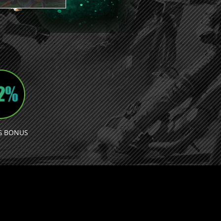
G BONUS