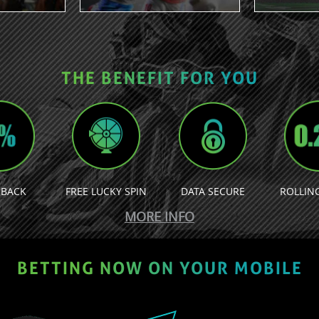
THE BENEFIT FOR YOU
 BACK
FREE LUCKY SPIN
DATA SECURE
ROLLIN
MORE INFO
BETTING NOW ON YOUR MOBILE