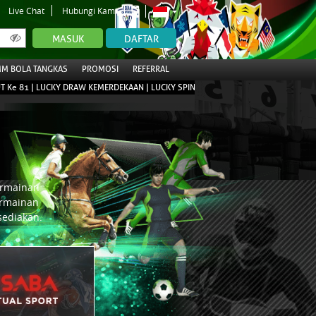
Live Chat
Hubungi Kami
DAFTAR
M BOLA TANGKAS
PROMOSI
REFERRAL
LUCKY DRAW KEMERDEKAAN | LUCKY SPIN KEMERDEKAAN | PROMO GOAL 15% MENIT 88+ –
ermainan
ermainan
sediakan.