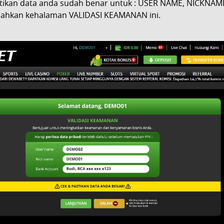
stikan data anda sudah benar untuk : USER NAME, NICKN
 arahkan kehalaman VALIDASI KEAMANAN ini.