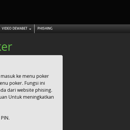
VIDEO DEWABET
PHISHING
er
a masuk ke menu poker
nu poker. Fungsi ini
da dari website phising.
uan Untuk meningkatkan
PIN.