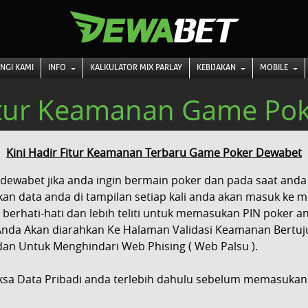
NGI KAMI
INFO
KALKULATOR MIX PARLAY
KEBIJAKAN
MOBILE
itur Keamanan Game Pok
Kini Hadir Fitur Keamanan Terbaru Game Poker Dewabet
 dewabet jika anda ingin bermain poker dan pada saat and
n data anda di tampilan setiap kali anda akan masuk ke me
berhati-hati dan lebih teliti untuk memasukan PIN poker an
da Akan diarahkan Ke Halaman Validasi Keamanan Bertuj
n Untuk Menghindari Web Phising ( Web Palsu ).
sa Data Pribadi anda terlebih dahulu sebelum memasukan 